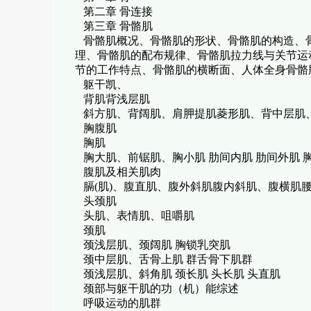
第二章 骨连接
第三章 骨骼肌
骨骼肌概况、骨骼肌的形状、骨骼肌的构造、
理、骨骼肌的配布规律、骨骼肌拉力线与关节运
节的工作特点、骨骼肌的横断面、人体全身骨骼
躯干凯、
背肌背浅层肌
斜方肌、背阔肌、肩胛提肌菱形肌、背中层肌
胸腹肌
胸肌
胸大肌、前锯肌、胸小肌 肋间内肌 肋间外肌 
腹肌及相关肌肉
膈(肌)、腹直肌、腹外斜肌腹内斜肌、腹横肌
头颈肌
头肌、表情肌、咀嚼肌
颈肌
颈浅层肌、颈阔肌 胸锁乳突肌
颈中层肌、舌骨上肌 群舌骨下肌群
颈浅层肌、斜角肌 颈长肌 头长肌 头直肌
颈部与躯干肌的功（机）能综述
呼吸运动的肌群