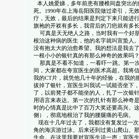
本人姚爱娣，多年前患有腰椎间盘突出的
死。1990年在上海岳阳医院做过牵引，无
疗，无效，最后的结果是判定下来只能进行
旗袍的开衩有多长，我背后的刀疤就有多
可真是天无绝人之路，当时我有一个好朋
根治这种病的医生，他的名字就叫宣蛰人
没有抱太大的治愈希望。我的想法是我去
一根小小的银针真的有那么神奇的效果吗
那真是不看不知道，一看吓一跳。第一次
间，大家都在夸宣医生的医术高超。我将
我的CT片，就凭他几十年的经验，在我的
拔掉了银针，宣医生叫我试一试能否坐下
了，以前凳子都不能坐的人，扎了一次银
用语言来表达。第一次的扎针有那么神奇
时的心情真是比中了百万大奖还要高兴。
侧），彻底地根治了我的腰腿痛的毛病。
现在十几年过去了，我都没有复发过一次。
角的海滨游过泳。后来还到过黄山爬山。
生命。在这里我要对宣医生说一声：宣医