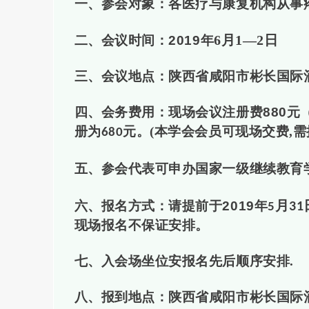
一、参会对象：各医疗与康复机构从事
6月1—2日
二、会议时间：
2019
年
三、会议地点：陕西省
咸阳市彬长国际
四、会务费用：现场会议注册费
880
元
册为
元。(本学会会员可现场交费,需
680
五、参会代表可申办国家一级继续教育
月
六、报名方式：请提前于
2019
年
31
5
现场报名不保证安排。
七、入会场坐位安报名先后顺序安排.
八
、
报到地点：陕西省
咸阳市彬长国际