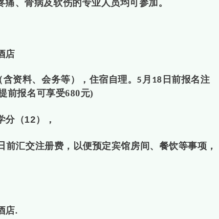
疼痛、骨病及软伤的专业人员均可参加。
酒店
（含资料、会务等），住宿自理。
月
日前报名注
5
18
提前报名可享受680元)
学分（
12
），
日
前汇交注册费，以便预定宾馆房间、餐饮等事项，
酒店
.