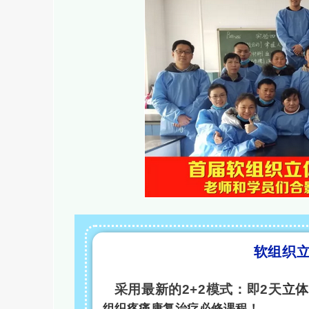
软组织
采用最新的
2+2
模式：即
2
天
立体
组织疼痛康复治疗必修课程！