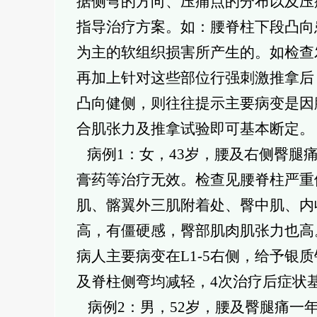
据侧弯的方向、压痛点的分布以及压
指导治疗方案。如：腰脊柱下段凸向
为主的软组织损害所产生的。如检查
再加上针对这些部位行强刺激推拿后
凸向健侧，则往往提示主要病变是因
合肌张力及推拿试验即可基本断定。
病例1：女，43岁，腰及右侧臀腿
膏药等治疗无效。检查见腰脊柱严重
肌、髂翼外三肌附着处、臀中肌、内收
高，有僵硬感，臀部肌肉肌张力也高
病人主要病变在L1-5右侧，给予银
及脊柱侧弯均减轻，4次治疗后症状
病例2：男，52岁，腰及臀腿痛一