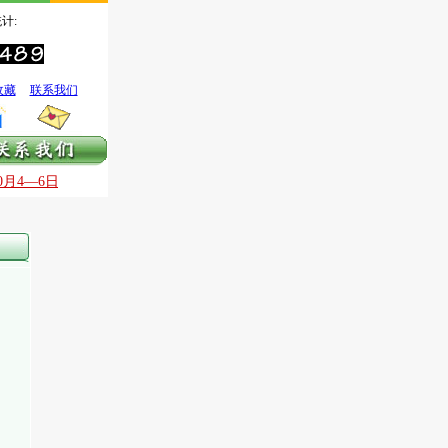
计:
收藏
联系我们
0月4—6日全国银质针治痛技术国庆提高班
9月30日—10月3日全国银质