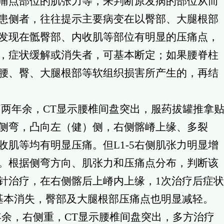
痛点部位的肌张力等，来判断原发病的部位从而
患侧者，往往提示主要病变在以臀部、大腿根部
发现在骶臀部、内收肌等部位有明显的压痛点，
，症状缓解或消失者，可基本断定；如果腰脊柱
腰、臀、大腿根部等软组织损害所产生的，再结
痛两年余，CT显示腰椎间盘突出，服药拔罐推拿
侧弯，凸向左（健）侧，右侧髂嵴上缘、多裂
肌等均有明显压痛。但L1-5右侧肌张力明显增
。根据侧弯方向、肌张力和压痛点分布，判断该
质针治疗，在右侧髂后上嵴内上缘，1次治疗后症状
基本消失，臀部及大腿根部压痛点也明显减轻。
年余，右侧重，CT显示腰椎间盘突出，多方治疗