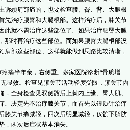
主诉颈肩部痛的，也要检查腰、臀、背、大腿根
首先治疗腰臀和大腿根部。这样治疗后，膝关节
因此就不需治疗这些部位了。如果治疗腰臀大腿
，那时再治疗这些部位。而如果腰臀大腿根部没
颈肩部这些部位。这样就能做到思路比较清晰，
节疼痛半年余，右侧重。多家医院诊断“骨质增
等均无显效。检查见膝关节活动轻度受限，膝关节内
痛，全身检查见双侧髂后上棘内上缘、臀大肌、
痛。决定先不治疗膝关节，而首先以银质针治疗
后膝关节痛减轻，四次后明显减轻，仅髌下脂肪
垫，两次后症状基本消失。