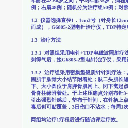
年龄在42-66岁之间，平均年龄55岁，病程
例；右肩48例；随机分为治疗组50例；对照
1.2 仪器选择直径1．1cm3号（针身长12
而成），G6805-2型电针治疗仪，TDP特
1.3 治疗方法
1.3.1 对照组采用电针+TDP电磁波照
刺得气后，接G6805-2型电针治疗仪，采
1.3.2 治疗组采用密集型银质针针刺疗
圆肌于肱骨大小结节附着处；肱二头肌长
下、大小圆位于肩胛骨肌冈上、冈下窝起
骨脊柱缘附着处。于上述压痛点分别布针3
引出强烈针感后，垫布于针间，在针柄上点
毒后创可贴覆盖，3日伤口不沾水；每周1
两组均治疗1疗程后进行随访评定疗效。