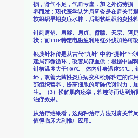
损，肾气不足，气血亏虚，加之外伤劳损
养而发；现代医学认为肩周炎是在肩关节
软组织早期炎症水肿，后期软组织的炎性
针刺肩髃、肩髎、肩贞、臂臑、天宗、阿
状；而TDP特定电磁波利用红外线加热可
银质针相传是从古代“九针”中的“提针”“
建局部微循环，改善局部血供；根据中国
针柄温度大于100℃，体内针身温度55℃
环，改善无菌性炎症病变和松解粘连的作
部组织营养，提高细胞的新陈代谢能力，
生。（3）松解肌肉痉挛，粘连等而达到解
治疗效果。
从治疗结果看，这两种治疗方法对肩关节
值得临床大利推广应用。