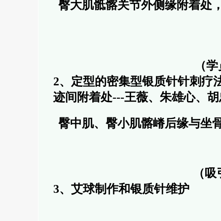
臀大肌骶髂关节外侧缘附着处
（学
2、定型的密集型银质针针刺疗
迹间附着处
---王薇、朱雄心、
臀中肌、臀小肌髂嵴后缘
与坐
（吸引了日
3、艾球制作和银质针维护