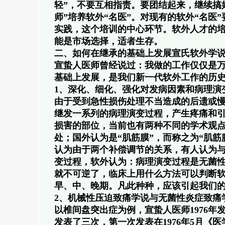
轻”，不要互相指责。要团结起来，继续搞
师”培养软外“名医”。对现有的软外“名医
实践，这个培训的中心环节。软外人才的
能是市场选择，适者生存。
二、如何在继承的基础上发展宣氏软外学
宣蛰人医师曾经说过：我做的工作仅仅是
基础上发展，是我们新一代软外工作的历
1、深化、细化、强化对发病因素和病理演
由于受到急性损伤处理不当造成的后遗或
继发一系列的病理演变过程，产生疼痛和
损害的部位，当前也有两种不同的学术观
处；国外认为是“肌筋膜”，而称之为“肌
认为由于两个补偿调节的关系，有人认为
变过程，软外认为：病理演变过程是无菌
就不可逆了，临床上用什么方法可以判断
早、中、晚期。凡此种种，应该引起我们
2、机械性压迫致痛学说与无菌性炎症致痛
以椎间盘突出症为例，宣蛰人医师1976
发表了三次，第一次发表在1976年5月《