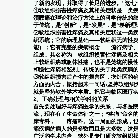
了新的发现，并取得了长足的进步。”这七
①软组织损害性疼痛及其相关症状是一类
颈腰痛在理论和治疗方法上的科学传统的
于传统，是“创新”，是“发展”，是“崭新理
②软组织损害性疼痛及其相关症状这一类
织系统；它的病理基础——软组织无菌性
能）；它有完整的疾病概念——流行病学
组成。其名称为：软组织损害性疼痛及相
上软组织痛或躯体性痛，也不是笼统的慢
和慢性疼痛相鉴别。传统的关于此类疾病
③软组织损害后产生的损害区，病灶区的确
方面的内含，概括起来一句话:坚持软组织
就是坚持软外学术本质。把它与临床医疗
2、正确处理与相关学科的关系
首先要处理好与疼痛医学的关系，与各医
流，现在有了生命体征之一；“疼痛”命名
床专科，——疼痛科。这一局面的形成，
痛疾病的病人的是多数而且是大多数，这
广泛的学术内含，软外是专门研究软组织