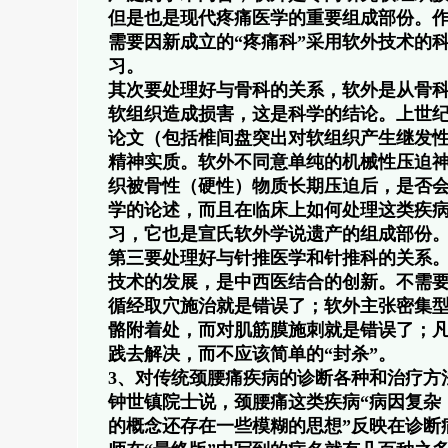
但是也是现代疼痛医学的重要组成部份。作
需要因新成立的“疼痛科”采用软外技术的
习。
其次要处理好与骨科的关系，软外是从骨
软组织造成损害，这是科学的结论。上世
论文（包括椎间盘突出对软组织产生继发
精神实质。软外不同意单纯的机械性压迫
织被骨性（硬性）物质长期压迫后，是否
学的论述，而且在临床上如何处理这类疾
习，它也是宣氏软外学说遗产的组成部份
第三要处理好与针推医学和针推科的关系
技术的发展，是中西医结合的创新。不需
循经取穴施治就是错误了；软外主张密集
骼附着处，而对肌筋膜施刺就是错误了；
践去解决，而不应该简单的“封杀”。
3、对传统颈腰痛疾病的诊断各种和治疗方
钟世镇院士说，颈腰痛这类疾病“病因复杂
的概念还存在一些模糊的思想”反映在诊断