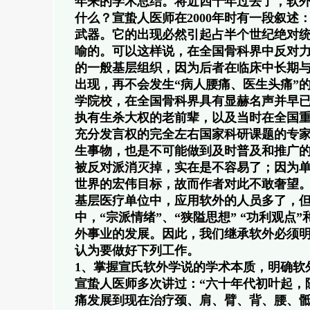
年来的学术总结。将近四十年过去了，软
什么？宣蛰人医师在2000年时有一段叙述
武器。它的出现必然引起占半个世纪绝对
喻的。可以这样说，在全国骨科界中反对
的一般基层组织，因为后者在临床中长期
出现，再不会发生“病人腰痛、医生头痛”
学院校，在全国骨科界具有显赫名声并早
执有生杀大权的老前辈，以及当时在全国
充分发言权的完全左右国家科研课题的专
生事物，也是不可能做到及时普及和推广
被反对派消灭掉，实在是不容易了；因为
世界的宏伟目标，故而作者对此不敢奢望。
基层医疗单位中，应用软外的人员多了，但
中，“宗派情绪”、“狭隘思想” “功利观
外事业的发展。因此，我们继承软外必须明
认为要做好下列工作。
1、掌握宣氏软外学说的学术本质，明确软外
宣蛰人医师多次讲过：“六十年代初叶起，
痛发展到现在治疗颈、肩、臂、背、腰、