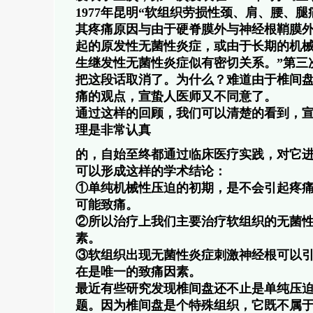
1977年昆明“软组织劳损性颈、肩、腰、
其疼痛原因与由于硬脊膜外与神经根鞘膜
起的原发性无菌性炎症，或由于长期的机
生继发性无菌性炎症似有密切关系。”第三次
把这段话取消了。为什么？难道由于椎间
痛的观点，宣蛰人医师又不同意了。
通过这样的回顾，我们可以清楚的看到，
理是非常认真
的，自始至终都通过临床医疗实践，对它
可以形成这样的学术结论：
①单纯机械性压迫的初期，是不会引起疼
可能致痛。
②所以治疗上我们主要治疗软组织的无菌
素。
③软组织出现无菌性炎症刺激神经根可以
在是唯一的致痛因素。
最近有些研究发现椎间盘还不止是单纯压
题。因为椎间盘是个特殊组织，它既不属