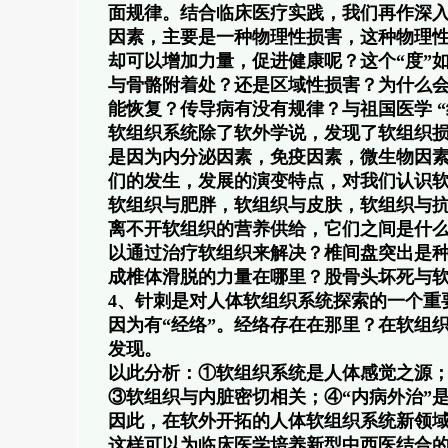
面规律。结合临床医疗实践，我们再作深
因素，主要是一种物理性损害，这种物理性
却可以增加力量，促进健康呢？这个“度”
与骨骼附着处？还是区域性损害？为什么会
能恢复？传导病有没有规律？与祖国医学 
软组织系统除了软外学说，发现了软组织
是因为内分泌因素，免疫因素，微生物因
们的发生，发展的演变特点，对我们认识
软组织与肥胖，软组织与皮肤，软组织与
离不开软组织的营养供给，它们之间是什么
以通过治疗软组织来解决？椎间盘突出是种
成椎体滑脱的力量在哪里？股骨头坏死与
4、针刺是对人体软组织系统探索的一个重要
因为有“经络”。经络存在在那里？在软组
发现。
以此分析：①软组织系统是人体感觉之源
③软组织与内脏密切相关；④“内病外治”
因此，在软外开拓的人体软组织系统新领
这样可以为临床医学培养新型中西医结合