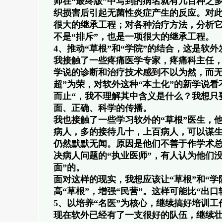
师在“最终版”中写到的病名就有几百种之
织损害后引起无菌性炎症产生的反应。对
很大的继承工程；对各种治疗方法，分析
不是“排斥”，也是一项很大的继承工程。
4、推动“草根”和“学院”的结合，这是软
我接触了一些疼痛医学专家，疼痛科主任，
学说的诊断和治疗技术感到不以为然，而无
超”为荣，对软外这种“本土化”的新学说
而止“，我不理解其中含义是什么？我想只
面、正确、科学的传播。
我也接触了一些学习软外的“草根”医生，他
病人，多的接待几十，上百病人，可以谋生
仍然默默无闻。原因是他们不善于作学术总
决病人问题的“执业医师”，有人认为他们
面”的。
面对这样的现实，我想应该让“草根”和“学
高“草根”，增强“民营”。这样可能比“出
5、以培养“名医”为核心，继续搞好培训工
现在软外已经有了一支很好的队伍，继续壮