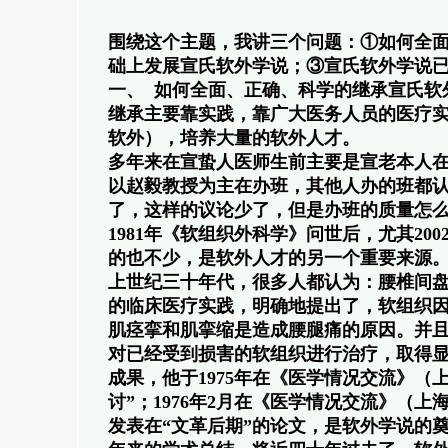
围绕这个主题，我讲三个问题：①如何全
础上发展宣氏软外学说；③宣氏软外学说
一、 如何全面、正确、科学的继承宣氏软
继承主要靠实践，靠广大医务人员的医疗
软外），培养大量的软外人才。
多年来在宣蛰人医师生前主要是宣老本人在办
以赵毅教授为主在办班，其他人办的班都认为
了，这样的议论少了，但是办班的质量怎
1981年《软组织外科学》问世后，尤其2
的也不少，是软外人才的另一个重要来源
上世纪三十年代，很多人都认为：腰椎间
的临床医疗实践，明确地提出了，软组织
肌痉挛和肌挛缩是造成腰腿痛的原因。并
对已经受到损害的软组织进行治疗，取得
成果，他于1975年在《医学情况交流》（
讨”；1976年2月在《医学情况交流》（
发表在“文革后期”的论文，是软外学说的奠