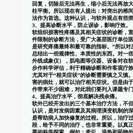
回复，切除后无法再生，缩小后无法再放大
柱平衡。所以现在有人提出：对突出的椎
法作为首选。这种认识，与软外观点有些
3、提高诊断水平，防止误诊，影响疗效。
软组织损害性疼痛及其相关症状的诊断，
件限制的诊断方法，受广大基层医疗单位医务
是研究疼痛最终和最可靠的指标。”所以对
总结出一些规律性、本质性的东西。对一
外线成象仪），肌电图等仪器、设备对在
步作科学评估，利于精确诊断和作客观疗
尤其对于“相关症状”的诊断需要慎之又慎
害的病灶，就可以治疗相关症状。但是由
作带来不少困难，对此我们要列入课题专
4、提高治疗水平，彻底解决残余痛。
软外已经开发出的三个基本治疗方法，不
认识，是对发病因素及其病理演变机制的
是帮助病人加快修复的过程。所以，治疗
段，给予不同的治疗，也非常重要。以真正
要的科学探索。例如：牵引、温热和药物