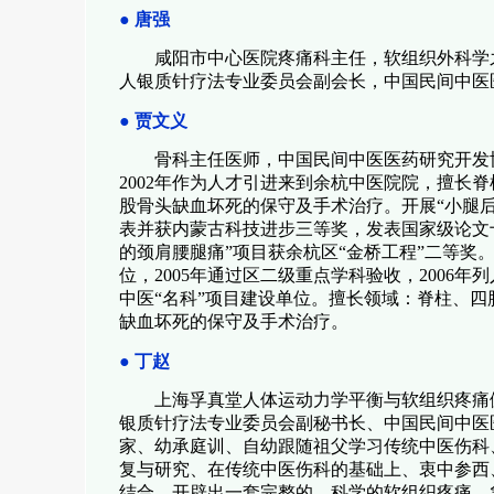
●
唐强
咸阳市中心医院疼痛科主任，软组织外科学
人银质针疗法专业委员会副会长，中国民间中医
●
贾文义
骨科主任医师，中国民间中医医药研究开发
2002
年作为人才引进来到余杭中医院院，擅长脊
股骨头缺血坏死的保守及手术治疗。开展
“
小腿
表并获内蒙古科技进步三等奖，发表国家级论文
的颈肩腰腿痛
”
项目获余杭区
“
金桥工程
”
二等奖
位，
2005
年通过区二级重点学科验收，
2006
年列
中医
“
名科
”
项目建设单位。擅长领域：脊柱、四
缺血坏死的保守及手术治疗。
●
丁赵
上海孚真堂人体运动力学平衡与软组织疼痛
银质针疗法专业委员会副秘书长、中国民间中医
家、幼承庭训、自幼跟随祖父学习传统中医伤科
复与研究、在传统中医伤科的基础上、衷中参西
结合，开辟出一套完整的、科学的软组织疼痛、