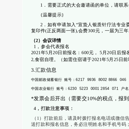
1
．需要正式的大会邀请函的单位，请联系
{
温馨提示
}
2
．如有申请加入“宣蛰人银质针疗法专业
复印件
(
正反两面一张
),
会费
300
元，一届为三年
（
2
）会议详情
1
，参会代表报名
2021
年
5
月
20
日前报名：
600
元，
5
月
20
日后
报
2,
食宿自理。（如需住宿请于
2021
年
5
月
25
日前
3.
汇款信息
中国邮政储蓄银行
账号：
6217 9936 8002 8866 046
中国农业银行
账号：
6230 5223 0001 2854 071
户名
*
发票会后开出（需要交
10%
的税点，报
4
，打款注意事项：
（
1
）
打款前后，请及时拨打报名电话或微信
送打款和报名信息，务必注明姓名和手机号码