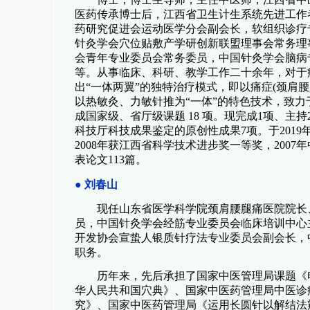
医药传承博士后，江西省卫生计生系统先进工作
药研究促进会运动医学分会副会长，软组织诊疗
针灸学会穴位贴敷产学研创新联盟理事会常务理
会青年专业委员会常务委员，中国针灸学会脑病
等。从事临床、科研、教学工作二十余年，对于
出“一体两翼”的独特治疗模式，即以痛症
(
颈肩腰
以热敏灸、力敏针推为“一体”的特色技术，
致力
成国家级、省厅级课题
18
项。现完成
1
项、主持
科技厅科技成果鉴定的原创性成果
7
项。于
2019
2008
年获江西省科学技术进步奖一等奖，
2007
年
表论文
113
篇。
●
刘春山
现任山东省医学科学院颈肩腰腿痛医院院长
员，中国针灸学会经筋专业委员会临床培训中心
开发协会宣蛰人银质针疗法专业委员会副会长，
职务。
历年来，先后承担了国家中医管理局课题《
华人民共和国穴典》、国家中医药管理局中医诊
究》、国家中医药管理局《运用长圆针以解结法