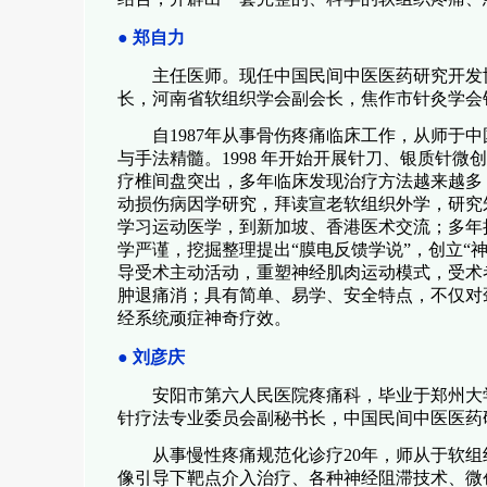
●
郑自力
主任医师。现任中国民间中医医药研究开发
长，河南省软组织学会副会长，焦作市针灸学会
自
1987
年从事骨伤疼痛临床工作，从师于中
与手法精髓。
1998
年开始开展针刀、银质针微创
疗椎间盘突出，多年临床发现治疗方法越来越多
动损伤病因学研究，拜读宣老软组织外学，研究
学习运动医学，到新加坡、香港医术交流；多年
学严谨，挖掘整理提出
“
膜电反馈学说
”
，创立
“
导受术主动活动，重塑神经肌肉运动模式，受术
肿退痛消；具有简单、易学、安全特点，不仅对
经系统顽症神奇疗效。
● 刘彦庆
安阳市第六人民医院疼痛科，毕业于郑州大
针疗法专业委员会副秘书长，中国民间中医医药
从事慢性疼痛规范化诊疗
20
年，师从于软组
像引导下靶点介入治疗、各种神经阻滞技术、微