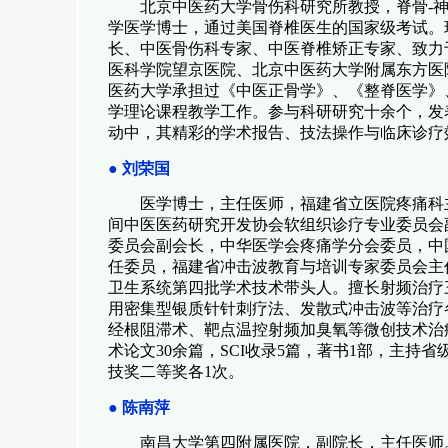
北京中医药大学骨伤科研究所教授，脊骨
-
学医学博士，通过美国脊椎医生的国家级考试。
长、中医骨伤科专家、中医脊椎矫正专家、致力
医科学院望京医院、北京中医药大学附属东方医
医药大学承担过《中医正骨学》、《整脊医学》
学理论课程教学工作。参与科研研究十余个，发
动中，其精彩的学术报告、技法操作与临床诊疗
●
刘荣国
医学博士，主任医师，福建省立医院疼痛科
间中医医药研究开发协会软组织诊疗专业委员会
委员会副会长，中华医学会疼痛学分会委员，中
任委员，福建省冲击波教育与培训专家委员会主
卫生系统第四批学术技术带头人。擅长射频治疗
用密集型银质针针刺疗法、发散式冲击波等治疗
经根阻滞术、靶点温控射频加臭氧等微创技术治
术论文
30
余篇，
SCI
收录
5
篇，著书
1
部，主持省
技奖二等奖各
1
次。
●
陈南萍
南昌大学第四附属医院，副院长，主任医师