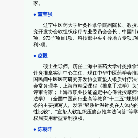
家。
●
董宝强
辽宁中医药大学针灸推拿学院副院长、教授
究开发协会软组织诊疗专业委员会会长，中国针
项、
973
子项目
1
项、科技部中央引导地方专项
1
利
3
项。
●
赵毅
硕士生导师。历任上海中医药大学针灸推拿
针灸推拿实训中心主任。现任中华中医药学会推
国民间中医医药研究开发协会宣蛰人银质针疗法
会常务理事，上海市精品课程《推拿手法学》负
评审专家；上海市职业技能鉴定中心保健按摩师
法学》（全国中医药行业高等教育“十二五”规划
条的主要撰写人。发表
“
银质针温针灸在人体内
性比较
”
、
“
宣蛰人软组织压痛点推拿法问答
”
等
权局实用新型专利授权。
●
陈朝晖