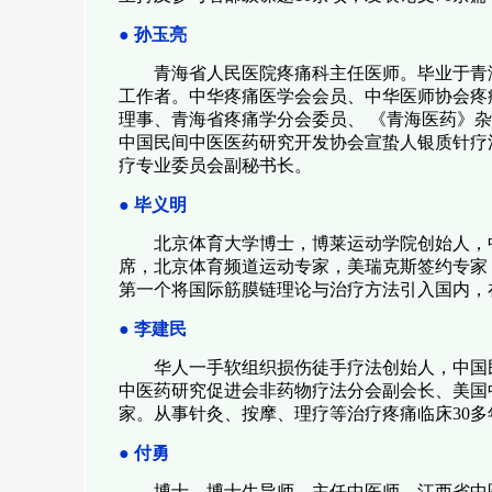
●
孙玉亮
青海省人民医院疼痛科主任医师。毕业于青
工作者。中华疼痛医学会会员、中华医师协会疼
理事、青海省疼痛学分会委员、 《青海医药》
中国民间中医医药研究开发协会宣蛰人银质针疗
疗专业委员会副秘书长。
●
毕义明
北京体育大学博士，博莱运动学院创始人，
席，北京体育频道运动专家，美瑞克斯签约专家
第一个将国际筋膜链理论与治疗方法引入国内，
●
李建民
华人一手软组织损伤徒手疗法创始人，中国
中医药研究促进会非药物疗法分会副会长、美国
家。从事针灸、按摩、理疗等治疗疼痛临床
30
多
●
付勇
博士，博士生导师，主任中医师，江西省中