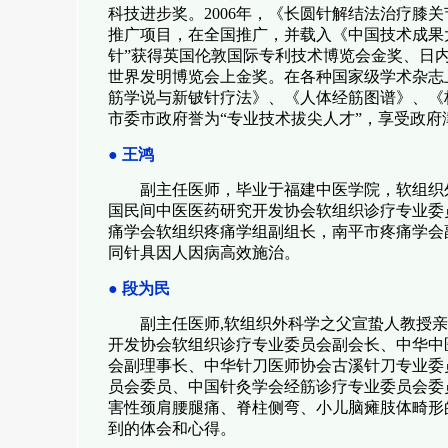
科技进步奖。
2006
年，《长圆针解结法治疗膝关
推广项目，在全国推广，并载入《中国技术成果
针”获得英国伦敦国际专利技术博览会金奖、日
世界发明博览会上金奖。在各种国家级学术杂志
筋学说与新铍针疗法》、《人体经筋图谱》、《
市委市政府誉为“专业技术拔尖人才”，享受政府
●
王鸿
副主任医师，毕业于福建中医学院，软组织
国民间中医医药研究开发协会软组织诊疗专业委
痛学会软组织疼痛学组副组长，南平市疼痛学会
同针具因人因病高效施治。
●
段为民
副主任医师
,
软组织外科学之父宣蛰人教授亲
开发协会软组织诊疗专业委员会副会长、中华中
会副理事长、中华针刀医师协会古溪针刀专业委
员会委员、中国针灸学会经筋诊疗专业委员会委
害性颈肩腰腿痛、脊柱侧弯、小儿脑瘫肢体畸形
到的体会和心得。