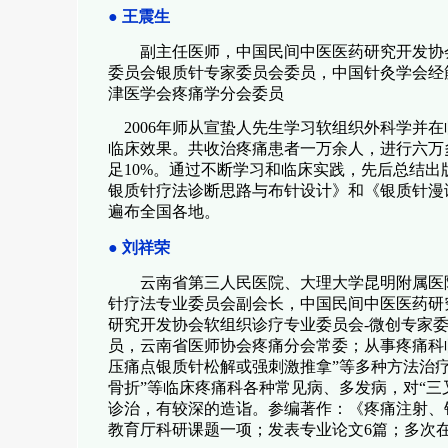
●
王震生
副主任医师，中国民间中医医药研究开发协
委员会银质针专家委员会委员，中国针灸学会经
津医学会疼痛学分会委员
2006
年师从宣蛰人先生学习软组织外科学并在
临床效果。共收治疼痛患者一万余人，进行六万
足
10%
。通过不断学习和临床实践，先后总结出
银质针疗法诊断思路与布针设计》和《银质针漫
遍布全国各地。
●
刘祥荣
云南省第三人民医院、大理大学昆明附属医
针疗法专业委员会副会长，中国民间中医医药研
研究开发协会软组织诊疗专业委员会
-
微创专家
员，云南省医师协会疼痛分会常委；从事疼痛科
压痛点银质针松解或强刺激推拿”等多种方法治疗
骨折”等临床疼痛科各种常见病、多发病，对“三
诊治，有较深的造诣。参编著作：《疼痛注射、
教育厅科研课题一项；发表专业论文
6
篇；多次