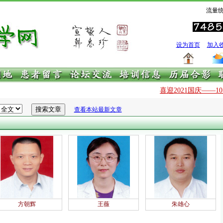
流量统
设为首页
加入
喜迎2021国庆——1
查看本站最新文章
方朝辉
王薇
朱雄心