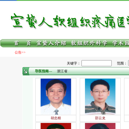
公告>>
关键字：
范围：
导医指南---
浙江省
胡忠根
邵云龙