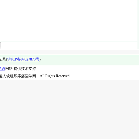
证号(
沪ICP备07027873号
)
易通
网络 提供技术支持
 宣蛰人软组织疼痛医学网 All Rights Reserved