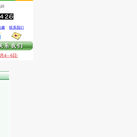
计:
收藏
联系我们
0月4—6日全国银质针治痛技术国庆提高班
9月30日—10月3日全国银