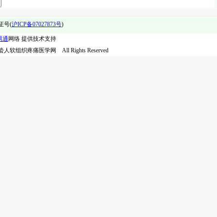
证号(
沪ICP备07027873号
)
易通
网络 提供技术支持
 宣蛰人软组织疼痛医学网 All Rights Reserved