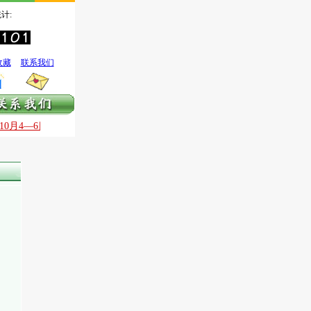
计:
收藏
联系我们
—10月4—6日全国银质针治痛技术国庆提高班
9月30日—10月3日全国