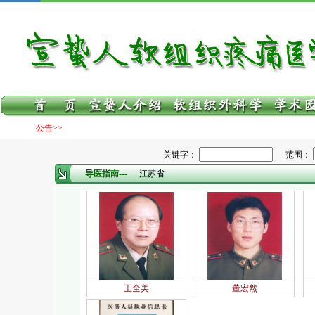
公告>>
关键字：
范围：
导医指南---
江苏省
王全美
董宏然