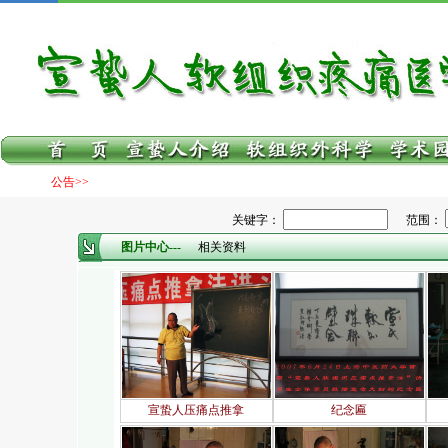
公告>>
关键字：
范围：
图片中心---
相关资料
宣蛰人压痛点推拿
纪念匾