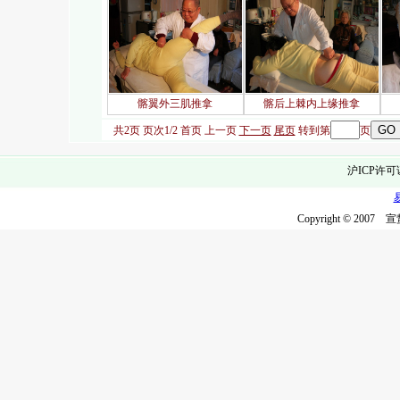
髂翼外三肌推拿
髂后上棘内上缘推拿
共2页 页次1/2
首页
上一页
下一页
尾页
转到第
页
沪ICP许可
Copyright © 2007